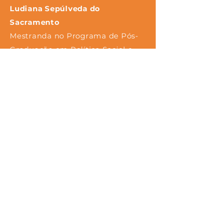
Ludiana Sepúlveda do
Sacramento
Mestranda no Programa de Pós-
Graduação em Política Social e
Territórios da Universidade
Federal do Recôncavo da Bahia
(UFRB). Graduada em Engenharia
de Pesca pela mesma instituição,
possui especialização em Meio
Ambiente e Agroecologia pelo
Instituto Federal Baiano (IF
Baiano) e em Educação do
Campo pela Universidade
Estadual do Sudoeste da Bahia
(UESB). Dedica-se ao estudo das
relações de trabalho, direito, meio