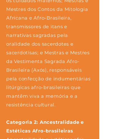
os cuidados maternos; Mestras e
Mestres dos Contos da Mitologia
Africana e Afro-Brasileira,
transmissores de itans e
narrativas sagradas pela
oralidade dos sacerdotes e
sacerdotisas; e Mestras e Mestres
da Vestimenta Sagrada Afro-
Brasileira (Axós), responsáveis
pela confecção de indumentárias
litúrgicas afro-brasileiras que
mantêm viva a memória e a
resistência cultural.
Categoria 2: Ancestralidade e
Estéticas Afro-brasileiras