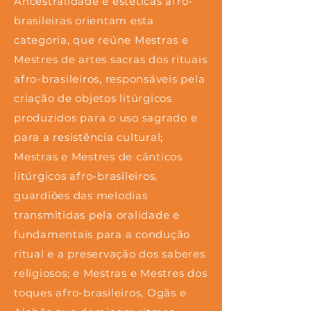
Ancestralidade e estéticas afro-
brasileiras orientam esta
categoria, que reúne Mestras e
Mestres de artes sacras dos rituais
afro-brasileiros, responsáveis pela
criação de objetos litúrgicos
produzidos para o uso sagrado e
para a resistência cultural;
Mestras e Mestres de cânticos
litúrgicos afro-brasileiros,
guardiões das melodias
transmitidas pela oralidade e
fundamentais para a condução
ritual e a preservação dos saberes
religiosos; e Mestras e Mestres dos
toques afro-brasileiros, Ogãs e