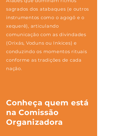
Alabês que dominam ritmos
sagrados dos atabaques (e outros
instrumentos como o agogô e o
xequerê), articulando
comunicação com as divindades
(Orixás, Voduns ou Inkices) e
conduzindo os momentos rituais
conforme as tradições de cada
nação.
Conheça quem está
na Comissão
Organizadora