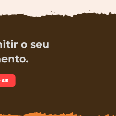
tir o seu
ento.
-SE