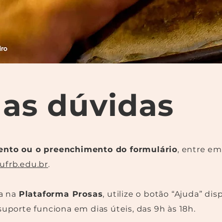
uas dúvidas
nto ou o preenchimento do formulário
, entre e
ufrb.edu.br
.
ca na
Plataforma Prosas
, utilize o botão “Ajuda” dis
suporte funciona em dias úteis, das 9h às 18h.